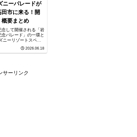
ィズニーパレードが
高田市に来る！開
・概要まとめ
を記念して開催される「岩
年記念パレード」の一環と
ズニーリゾートスペシ
岩手県陸前高田市で開
2026.06.18
発表されましたミッキ
じめとするディズニー
手にやってくる貴重な
に会場ではダッフィー
ルーインパルスの展示
ンサーリンク
ており、岩手県内外か
で賑わうことが予想さ