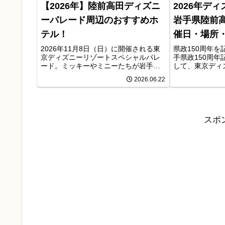
【2026年】陸前高田ディズニ
2026年デ
ーパレード周辺のおすすめホ
岩手県陸前
テル！
催日・場所
2026年11月8日（日）に開催される東
県政150周年
京ディズニーリゾートスペシャルパレ
手県政150周
ード。ミッキーやミニーたちが岩手県
して、東京ディ
陸前高田市にやってくるとあって、多
ャルパレードが
2026.06.22
くの来場者が予想されています。現時
催されることが
点では駐車場や交通規制の詳細は発表
ーやミニーをは
されていませんが、混雑を避ける...
の仲間たちが岩
機会です。さら
バスの展示やブ
スポ
飛行も予定され
ら多くの来場者
れます。