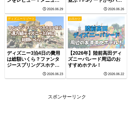
ンをレビュー！メニュ
並ぶ？FSゲートからハッ
ー・店内の雰囲気などを
ピーエントリー当日の流
2026.06.29
2026.06.26
紹介
れを体験談で紹介
ディズニーリゾート
お出かけ
ディズニー3泊4日の費用
【2026年】陸前高田ディ
は総額いくら？ファンタ
ズニーパレード周辺のお
ジースプリングスホテル
すすめホテル！
宿泊の家族旅行を公開
2026.06.23
2026.06.22
スポンサーリンク