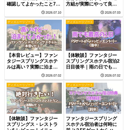
確認してよかったこと7選
方組が実際にやって良か
【実体験】出発前チェッ
った過ごし方
2026.07.10
2026.07.03
クリスト
ディズニーリゾート
ディズニーリゾート
【本音レビュー】ファン
【体験談】ファンタジー
タジースプリングスホテ
スプリングスホテル宿泊2
ルは高い？実際に泊まっ
日目後半｜雨の日でも最
て感じた価値を正直レビ
後まで楽しめた過ごし方
2026.07.02
2026.07.02
ュー
ディズニーリゾート
ディズニーリゾート
【体験談】ファンタジー
ファンタジースプリング
スプリングス・レストラ
スホテル宿泊者は何時に