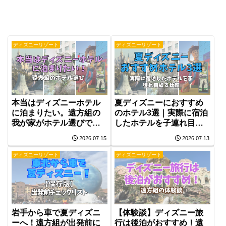
ディズニーリゾート
ディズニーリゾート
本当はディズニーホテル
夏ディズニーにおすすめ
に泊まりたい。遠方組の
のホテル3選｜実際に宿泊
我が家がホテル選びで大
したホテルを子連れ目線
切にしていること
で比較
2026.07.15
2026.07.13
ディズニーリゾート
ディズニーリゾート
岩手から車で夏ディズニ
【体験談】ディズニー旅
ーへ！遠方組が出発前に
行は後泊がおすすめ！遠