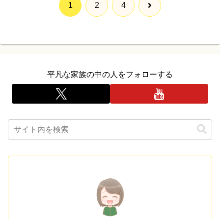
次
1
2
4
へ
平凡な家族の中の人をフォローする