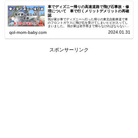
車でディズニー帰りの高速道路で飛び石事故・修
理について 車で行くメリットデメリットの再確
認
我が家が車でディズニーへ行った帰りの東北自動車道で車
のフロントガラスに飛び石を受けてしまいヒビが入ってし
まいました。 我が家は岩手県まで帰らなければならないの
に、残りの距離約200キロもある中での被害。 みなさんな
2024.01.31
qol-mom-baby.com
らどうしますか？ 今回のブログでは、飛び石被害にあった
状況、その後の対応、修理についてお伝えしたいと思いま
す。
スポンサーリンク