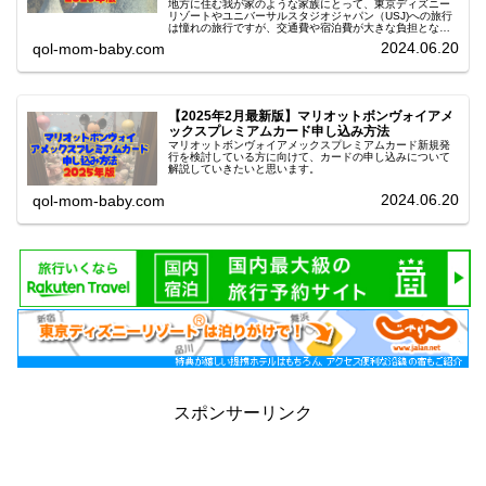
地方に住む我が家のような家族にとって、東京ディズニー
リゾートやユニバーサルスタジオジャパン（USJ)への旅行
は憧れの旅行ですが、交通費や宿泊費が大きな負担となる
ことが多いですよね。そんな遠方からの旅行をもっと楽し
2024.06.20
qol-mom-baby.com
むための強力な味方が「マリオットボンヴォイアメックス
カード」今回の記事では、マリオットボンヴォイアメック
スの無料宿泊をはじめとしたキャンペーンや特典について
ご紹介したいと思います。
【2025年2月最新版】マリオットボンヴォイアメ
ックスプレミアムカード申し込み方法
マリオットボンヴォイアメックスプレミアムカード新規発
行を検討している方に向けて、カードの申し込みについて
解説していきたいと思います。
2024.06.20
qol-mom-baby.com
スポンサーリンク