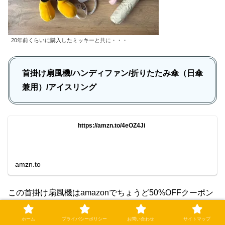
20年前くらいに購入したミッキーと共に・・・
首掛け扇風機/ハンディファン/折りたたみ傘（日傘
兼用）/アイスリング
https://amzn.to/4eOZ4Ji
amzn.to
この首掛け扇風機はamazonでちょうど50%OFFクーポン
が出ていたことと、
フル充電の状態で最大16時間持つ
と
ホーム
プライバシーポリシー
お問い合わせ
サイトマップ
いうことが決め手でした。