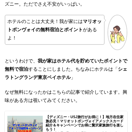
ズニー。ただでさえ不安がいっぱい。
ホテルのことは大丈夫！我が家には
マリオッ
トボンヴォイの無料宿泊とポイント
がある
よ！
というわけで、
我が家はホテル代を貯めていたポイントで
無料で宿泊
することにしました。ちなみにホテルは「
シェ
ラトングランデ東京ベイホテル
」
なぜ無料になったかはこちらの記事で紹介しています。興
味がある方は覗いてみてください。
【ディズニー・USJ旅行がお得に！】地方在住家
族必見！マリオットボンヴォイアメックスカード
紹介＆キャンペーンでお得に贅沢家族旅行を楽し
もう！