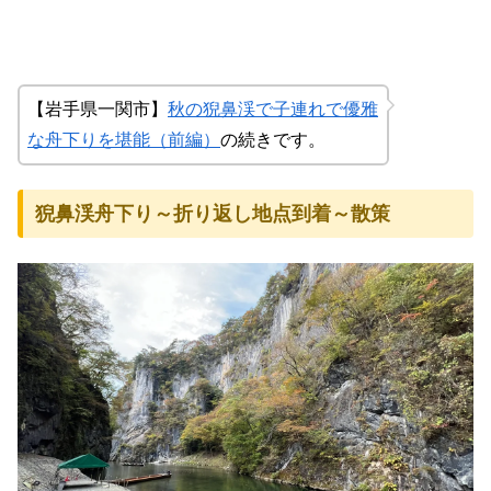
【岩手県一関市】
秋の猊鼻渓で子連れで優雅
な舟下りを堪能（前編）
の続きです。
猊鼻渓舟下り～折り返し地点到着～散策