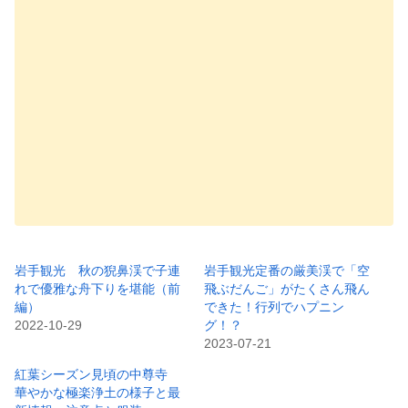
岩手観光 秋の猊鼻渓で子連
岩手観光定番の厳美渓で「空
れで優雅な舟下りを堪能（前
飛ぶだんご」がたくさん飛ん
編）
できた！行列でハプニン
2022-10-29
グ！？
2023-07-21
紅葉シーズン見頃の中尊寺
華やかな極楽浄土の様子と最