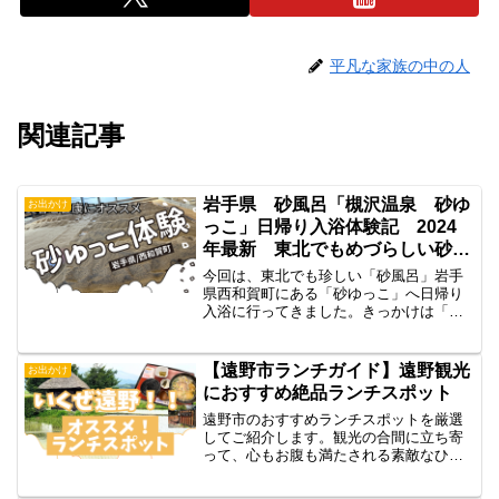
平凡な家族の中の人
関連記事
岩手県 砂風呂「槻沢温泉 砂ゆ
お出かけ
っこ」日帰り入浴体験記 2024
年最新 東北でもめづらしい砂風
呂で内側からデトックス！美容と
今回は、東北でも珍しい「砂風呂」岩手
健康にオススメ
県西和賀町にある「砂ゆっこ」へ日帰り
入浴に行ってきました。きっかけは「ひ
どい肩こりとアラフィフとなってからの
身体の不調」をどうにかしたい！と言う
切実な思い。更に冬の寒さもあり心が病
【遠野市ランチガイド】遠野観光
お出かけ
んでいたところ、「酵素風...
におすすめ絶品ランチスポット
遠野市のおすすめランチスポットを厳選
してご紹介します。観光の合間に立ち寄
って、心もお腹も満たされる素敵なひと
ときをお楽しみください。