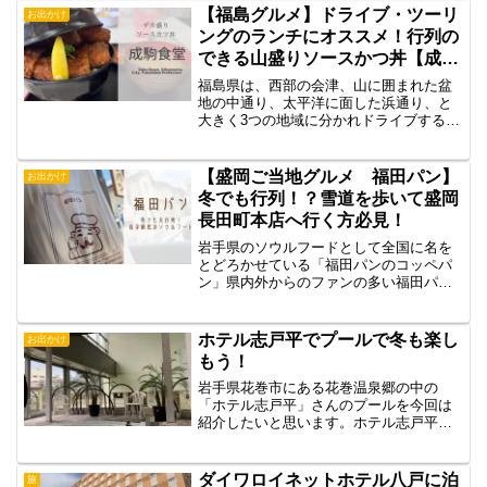
【福島グルメ】ドライブ・ツーリ
お出かけ
ングのランチにオススメ！行列の
できる山盛りソースかつ丼【成駒
食堂】
福島県は、西部の会津、山に囲まれた盆
地の中通り、太平洋に面した浜通り、と
大きく3つの地域に分かれドライブするの
に最高の立地ですよね。ドライブと言っ
たら、途中で美味しいごはんも楽しみの
ひとつ！福島グルメの中でも名の上がる
【盛岡ご当地グルメ 福田パン】
お出かけ
ことの多い「ソースかつ...
冬でも行列！？雪道を歩いて盛岡
長田町本店へ行く方必見！
岩手県のソウルフードとして全国に名を
とどろかせている「福田パンのコッペパ
ン」県内外からのファンの多い福田パン
ですが、実は私・・・「食べたことがな
いんです」＼(^o^)／たかがコッペパンで
しょう？と思っていましたが、意を決し
ホテル志戸平でプールで冬も楽し
お出かけ
て食べてみようと思...
もう！
岩手県花巻市にある花巻温泉郷の中の
「ホテル志戸平」さんのプールを今回は
紹介したいと思います。ホテル志戸平※
利用できるのは宿泊者のみとなっていま
す。・営業時間：9：00～17：
00
ダイワロイネットホテル八戸に泊
旅