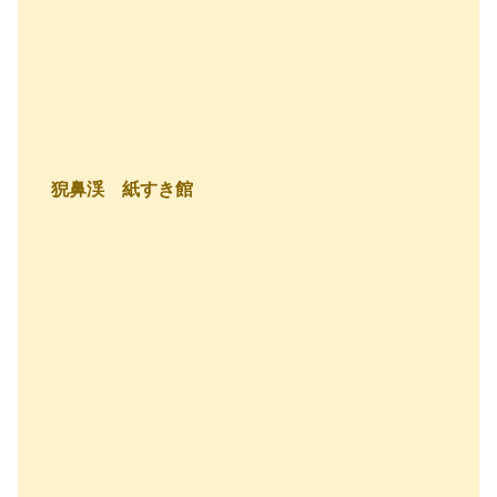
猊鼻渓 紙すき館