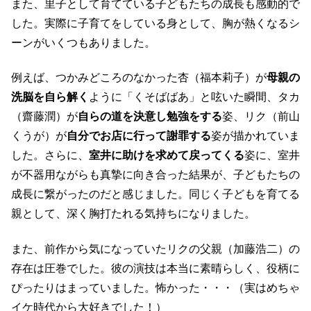
また、里子として育てている子どもたちの成長も感動的で
した。実際に子育てをしている身として、胸が熱くなるシ
ーンがいくつもありました。
例えば、つかみどころのなかった杏（福本莉子）が
母親の
洗脳を自ら解く
ように「くそばばあ」と呟いた瞬間、タカ
（齋藤潤）が
自らの道を決意し勉強をする
姿、リク（前山
くうが）が
自分でお店に行って謝罪する
姿が描かれていま
した。さらに、
室井に助けを求めて戻ってくる
姿に、室井
が不器用ながらも真摯に向き合った結果が、子どもたちの
成長に繋がったのだと感じました。同じく子どもを育てる
親として、深く胸打たれる気持ちになりました。
また、前作から気になっていたリクの父親（加藤浩二）の
存在は圧巻でした。彼の演技は本当に素晴らしく、役柄に
ぴったりはまっていました。怖かった・・・（実はめちゃ
イケ時代から大好きでした！）