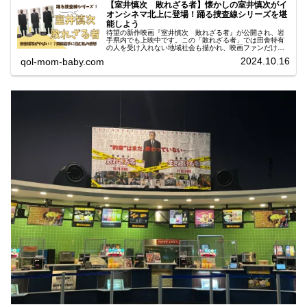
【室井慎次 敗れざる者】懐かしの室井慎次がイ
オンシネマ北上に登場！踊る捜査線シリーズを堪
能しよう
待望の新作映画『室井慎次 敗れざる者』が公開され、岩
手県内でも上映中です。この「敗れざる者」では田舎特有
の人を受け入れない地域社会も描かれ、映画ファンだけで
なく、地方に住む多くの人々の共感（議論？）にも呼び起
2024.10.16
qol-mom-baby.com
こされそうな内容となっていて、 東北に住む私たちにとっ
ても親近感があり、懐かしさとともに映画のリアルな描写
が心に響く作品です。ぜひこの機会に、イオンシネマ北上
で『室井慎次 敗れざる者』楽しんでみてはいかがでしょ
うか。