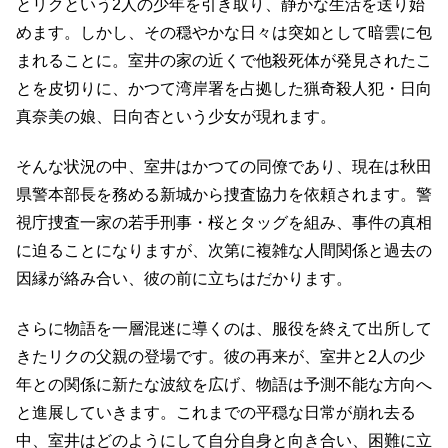
とリクという2人の少年を引き取り、静かな生活を送り始
めます。しかし、その穏やかな日々は突如として暗雲に包
まれることに。室井の家の近くで他殺死体が発見されたこ
とを皮切りに、かつて湾岸署を占拠した猟奇殺人犯・日向
真奈美の娘、日向杏という少女が現れます。
そんな状況の中、室井はかつての同僚であり、現在は秋田
県警本部長を務める新城から捜査協力を依頼されます。警
視庁捜査一家の若手刑事・桜とタッグを組み、事件の真相
に迫ることになりますが、次第に複雑な人間関係と過去の
因縁が絡み合い、彼の前に立ちはだかります。
さらに物語を一層混迷に導くのは、服役を終えて出所して
きたリクの父親の登場です。彼の再来が、室井と2人の少
年との関係に新たな波紋を広げ、物語は予測不能な方向へ
と進展していきます。これまでの平穏な日常が崩れ去る
中、室井はどのようにして自分自身と向き合い、困難に立