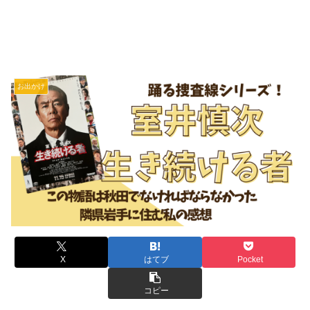
お出かけ
X
はてブ
Pocket
コピー