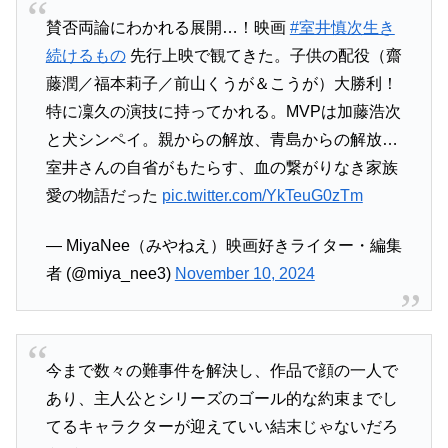
賛否両論にわかれる展開…！映画
#室井慎次生き
続けるもの
先行上映で観てきた。子供の配役（齋
藤潤／福本莉子／前山くうが＆こうが）大勝利！
特に凜久の演技に持ってかれる。MVPは加藤浩次
と犬シンペイ。親からの解放、青島からの解放…
室井さんの自省がもたらす、血の繋がりなき家族
愛の物語だった
pic.twitter.com/YkTeuG0zTm
— MiyaNee（みやねえ）映画好きライター・編集
者 (@miya_nee3)
November 10, 2024
今まで数々の難事件を解決し、作品で顔の一人で
あり、主人公とシリーズのゴール的な約束までし
てるキャラクターが迎えていい結末じゃないだろ