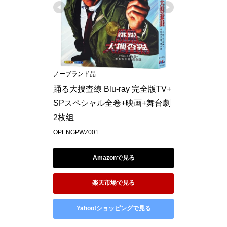
ノーブランド品
踊る大捜査線 Blu-ray 完全版TV+
SPスペシャル全卷+映画+舞台劇
2枚组
OPENGPWZ001
Amazonで見る
楽天市場で見る
Yahoo!ショッピングで見る