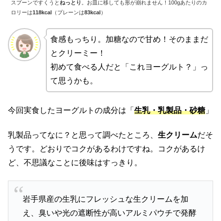
スプーンですくうと
ねっとり
。お皿に移しても形が崩れません！100gあたりのカ
ロリーは
118kcal
（プレーンは
83kcal
）
食感もっちり。加糖なので甘め！そのままだ
とクリーミー！
初めて食べる人だと「これヨーグルト？」っ
て思うかも。
今回実食したヨーグルトの成分は「
生乳・乳製品・砂糖
」
乳製品ってなに？と思って調べたところ、
生クリーム
だそ
うです。どおりでコクがあるわけですね。コクがあるけ
ど、不思議なことに後味はすっきり。
岩手県産の生乳にフレッシュな生クリームを加
え、臭いや光の遮断性が高いアルミパウチで発酵