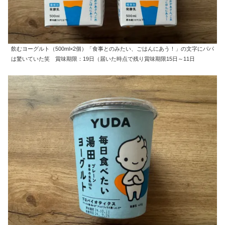
飲むヨーグルト（500ml×2個）「食事とのみたい、ごはんにあう！」の文字にパパ
は驚いていた笑 賞味期限：19日（届いた時点で残り賞味期限15日～11日