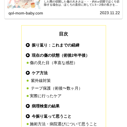
した際の切開した傷の大きさは・・・約4㎝切開でほくろ切
除する場合は、ほくろの直径に対して1.5～2倍の長さを切
るそうです。4㎝ってなかなかの傷になりますよね。今回
は、術後1週間後の切開し...
2023.11.22
qol-mom-baby.com
目次
振り返り：これまでの経緯
現在の傷の状態（術後2年半後）
傷の見た目（率直な感想）
ケア方法
紫外線対策
テープ保護（術後〜数ヶ月）
実際に行ったケア
病理検査の結果
今振り返って思うこと
施術方法・病院選びについて思うこと