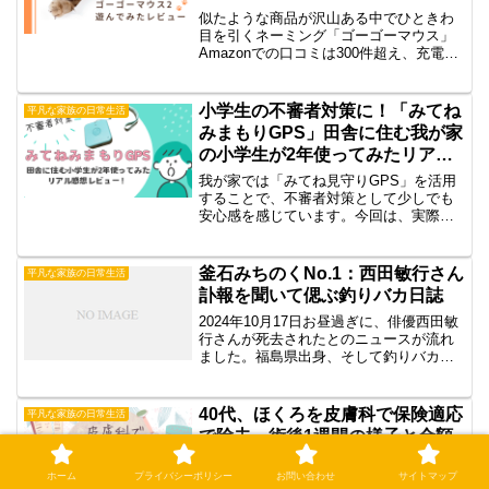
くか試してみたよ。
似たような商品が沢山ある中でひときわ
目を引くネーミング「ゴーゴーマウス」
Amazonでの口コミは300件超え、充電関
係での低評価はあるものの、十分に満足
できそうな予感です。今回は、帰省の際
に手土産にしたこの「ゴーゴーマウス」
小学生の不審者対策に！「みてね
平凡な家族の日常生活
について紹介した...
みまもりGPS」田舎に住む我が家
の小学生が2年使ってみたリアル
感想
我が家では「みてね見守りGPS」を活用
することで、不審者対策として少しでも
安心感を感じています。今回は、実際に
「みてねみまもりGPS」を2年間使ってみ
た感想と、不審者対策としての効果につ
いて詳しくお伝えしたいと思います。
釜石みちのくNo.1：西田敏行さん
平凡な家族の日常生活
訃報を聞いて偲ぶ釣りバカ日誌
2024年10月17日お昼過ぎに、俳優西田敏
行さんが死去されたとのニュースが流れ
ました。福島県出身、そして釣りバカ日
誌が大好きな私にとって、西田さんの死
はとても寂しい。しかも、実の父親と同
じ歳なんですよ。寂しいなぁ…西田さん
40代、ほくろを皮膚科で保険適応
平凡な家族の日常生活
の作品はどれも好...
で除去。術後1週間の様子と金額
報告②
ホーム
プライバシーポリシー
お問い合わせ
サイトマップ
「わざわざ手術までして取らなくても」