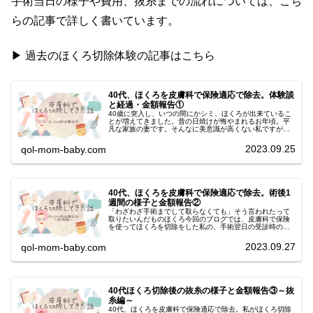
手術当日の様子や費用、抜糸までの流れについては、こち
らの記事で詳しく書いています。
▶︎ 過去のほくろ切除体験の記事はこちら
40代、ほくろを皮膚科で保険適応で除去。体験談
と経過・金額報告①
40歳に突入し、いつの間にかシミ、ほくろが出来ているこ
とが増えてきました。昔の日焼けが悔やまれるお年頃。平
凡な家族の妻です。そんなに美意識が高くない私ですが、
気になるイボ・ほくろに悩んでいました。私が住んでいる
所は地方の田舎で美容クリニック...
2023.09.25
qol-mom-baby.com
40代、ほくろを皮膚科で保険適応で除去。術後1
週間の様子と金額報告②
「わざわざ手術までして取らなくても」そう言われたって
取りたいんだものほくろ今回のブログでは、皮膚科で保険
を使ってほくろを切除をした私の、手術翌日の受診時の様
子や経過、費用について紹介します。※途中で、手術後の
患部の画像がでてきますので、ご注...
2023.09.27
qol-mom-baby.com
40代ほくろ切除後の抜糸の様子と金額報告③～抜
糸編～
40代、ほくろを皮膚科で保険適応で除去。私がほくろ切除