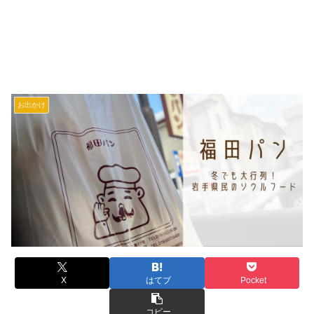
お出かけ
X
はてブ
Pocket
コピー